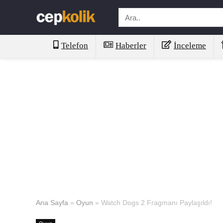
Telefon
Haberler
İnceleme
Ana Sayfa
»
Oyun
»
Watch Dogs 2 Fragmanı Paylaşıldı!