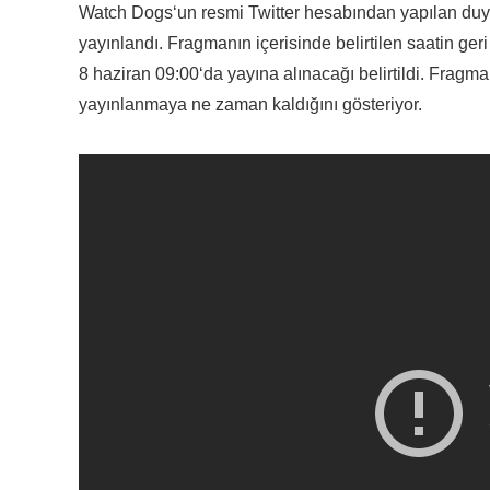
Watch Dogs
‘un resmi
Twitter
hesabından yapılan duyu
yayınlandı. Fragmanın içerisinde belirtilen saatin ger
8 haziran
09:00
‘da yayına alınacağı belirtildi. Fragm
yayınlanmaya ne zaman kaldığını gösteriyor.