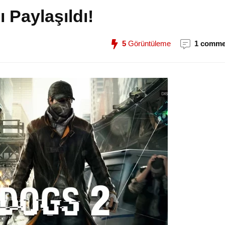
Paylaşıldı!
5
Görüntüleme
1 comme