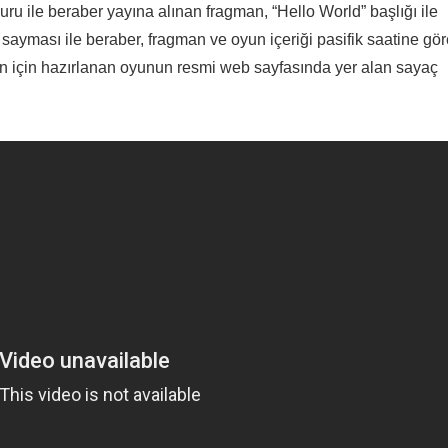
ru ile beraber yayına alınan fragman, “
Hello World
” başlığı ile
i sayması ile beraber,
fragman
ve oyun içeriği
pasifik
saatine gör
an için hazırlanan oyunun resmi
web sayfasında
yer alan sayaç