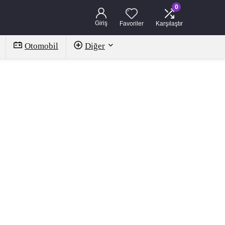
0
Giriş
Favoriler
Karşılaştır
Otomobil
Diğer