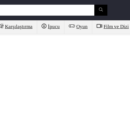
Karşılaştırma
İpucu
Oyun
Film ve Dizi