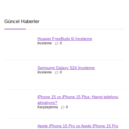
Güncel Haberler
Huawei FreeBuds 6i İnceleme
İnceleme
0
Samsung Galaxy S24 İnceleme
İnceleme
0
iPhone 15 vs iPhone 15 Plus: Hangi telefonu
almalıyım?
Karşılaştırma
0
Apple iPhone 15 Pro vs Apple iPhone 15 Pro