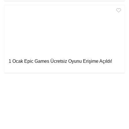
1 Ocak Epic Games Ücretsiz Oyunu Erişime Açıldı!