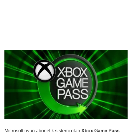
Microsoft oyun abonelik sistemi olan
Xbox Game Pass
,