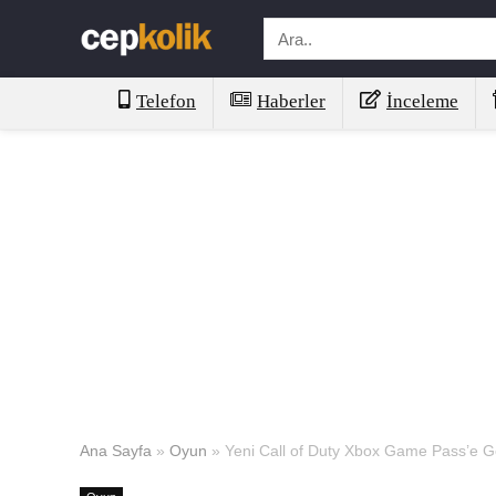
Telefon
Haberler
İnceleme
Ana Sayfa
»
Oyun
»
Yeni Call of Duty Xbox Game Pass’e Ge