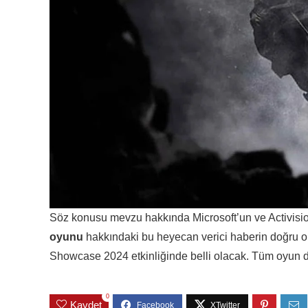
Söz konusu mevzu hakkında Microsoft’un ve Activisio
oyunu
hakkındaki bu heyecan verici haberin doğru o
Showcase 2024 etkinliğinde belli olacak. Tüm oyun dü
0
Kaydet