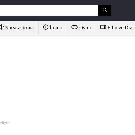
Karşılaştırma
İpucu
Oyun
Film ve Dizi
liyor