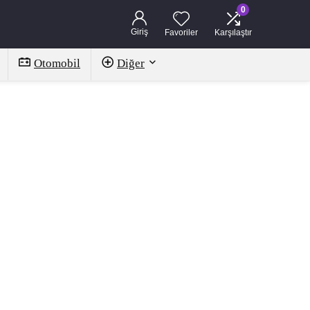
0
Giriş
Favoriler
Karşılaştır
Otomobil
Diğer