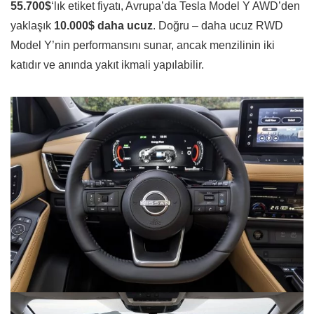
55.700$
‘lık etiket fiyatı, Avrupa’da Tesla Model Y AWD’den
yaklaşık
10.000$ daha ucuz
. Doğru – daha ucuz RWD
Model Y’nin performansını sunar, ancak menzilinin iki
katıdır ve anında yakıt ikmali yapılabilir.