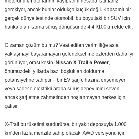
motorunun/motorlarının kayıplarını hesaba katmanız
gerekiyor, ancak bunlar oldukça küçük değil. Kapsamlı bir
gerçek dünya testinde otomobil, bu boyuttaki bir SUV için
harika olan karma sürüş döngüsünde 4,4 l/100km elde etti.
O zaman çözüm bu mu? Vaat edilen verimliliğe asla
yaklaşmayı başaramayan geleneksel melezlerden daha iyi
görünüyor, orası kesin.
Nissan X-Trail e-Power
,
önümüzdeki yıllarda bazı boşlukları doldurma
potansiyeline sahiptir – bir EV şarj cihazına erişemeyen
veya sadece elektrikli araba sürüş deneyimini seven,
ancak şarj etme zahmetinden hoşlanmayan herkes için
çalışır.
X-Trail bu tüketimi sürdürürse, bir yakıt deposuyla 1.000
km’den fazla menzile sahip olacak. AWD versiyonu için