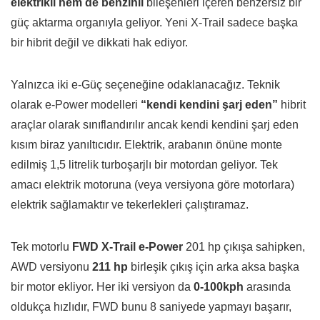
elektrikli hem de benzinli
bileşenleri içeren benzersiz bir
güç aktarma organıyla geliyor. Yeni X-Trail sadece başka
bir hibrit değil ve dikkati hak ediyor.
Yalnızca iki e-Güç seçeneğine odaklanacağız. Teknik
olarak e-Power modelleri
“kendi kendini şarj eden”
hibrit
araçlar olarak sınıflandırılır ancak kendi kendini şarj eden
kısım biraz yanıltıcıdır. Elektrik, arabanın önüne monte
edilmiş 1,5 litrelik turboşarjlı bir motordan geliyor. Tek
amacı elektrik motoruna (veya versiyona göre motorlara)
elektrik sağlamaktır ve tekerlekleri çalıştıramaz.
Tek motorlu
FWD X-Trail e-Power
201 hp çıkışa sahipken,
AWD versiyonu
211 hp
birleşik çıkış için arka aksa başka
bir motor ekliyor. Her iki versiyon da
0-100kph
arasında
oldukça hızlıdır, FWD bunu 8 saniyede yapmayı başarır,