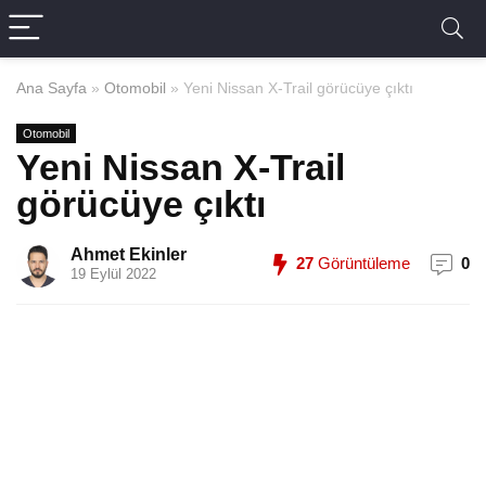
Ana Sayfa
»
Otomobil
»
Yeni Nissan X-Trail görücüye çıktı
Otomobil
Yeni Nissan X-Trail
görücüye çıktı
Ahmet Ekinler
27
Görüntüleme
0
19 Eylül 2022