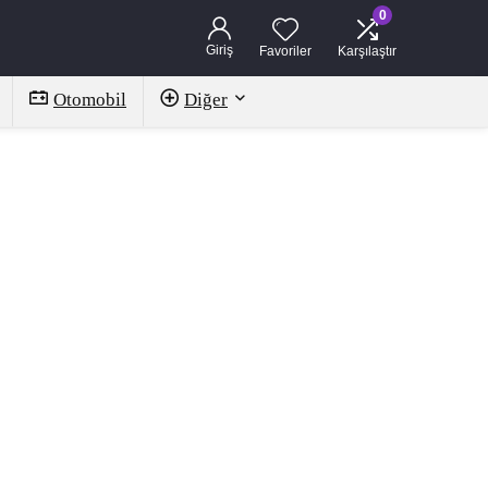
0
Giriş
Favoriler
Karşılaştır
Otomobil
Diğer