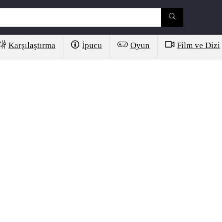
Karşılaştırma
İpucu
Oyun
Film ve Dizi