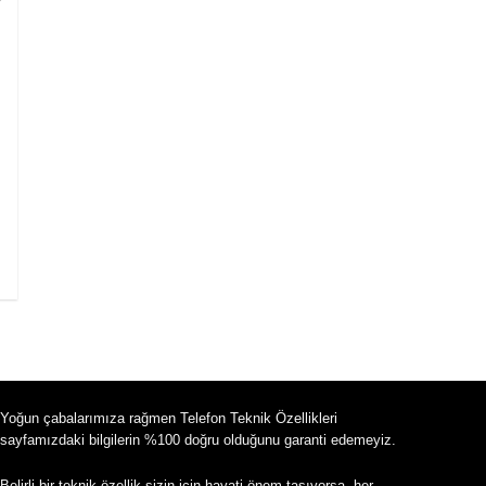
Yoğun çabalarımıza rağmen Telefon Teknik Özellikleri
sayfamızdaki bilgilerin %100 doğru olduğunu garanti edemeyiz.
Belirli bir teknik özellik sizin için hayati önem taşıyorsa, her