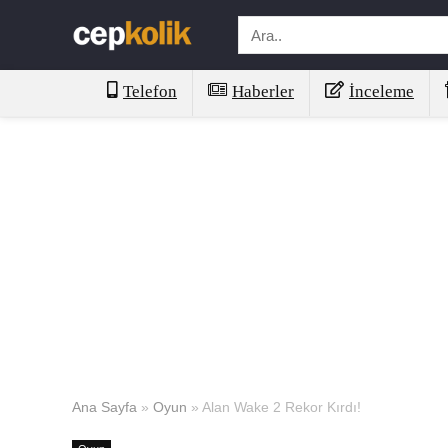
Telefon
Haberler
İnceleme
Ana Sayfa
»
Oyun
»
Alan Wake 2 Rekor Kırdı!