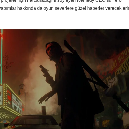
 projeleri için harcanacağını söyleyen Remedy CEO’su Tero
ni yapımlar hakkında da oyun severlere güzel haberler verecekleri