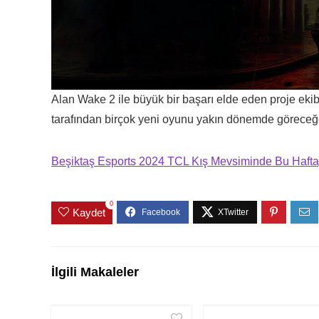
Alan Wake 2 ile büyük bir başarı elde eden proje ekib
tarafından birçok yeni oyunu yakın dönemde göreceğ
Beşiktaş Esports 2024 TCL Kış Mevsiminde Bu Haftay
0
Kaydet
İlgili Makaleler