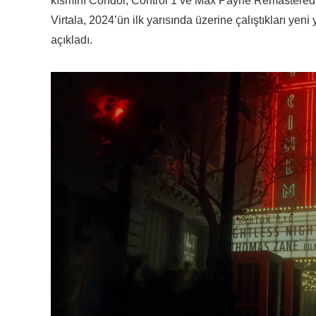
kısmını Condor, Control 1 ve Max Payne Remastered
Virtala, 2024’ün ilk yarısında üzerine çalıştıkları ye
açıkladı.