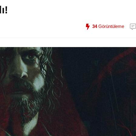
ı!
34
Görüntüleme