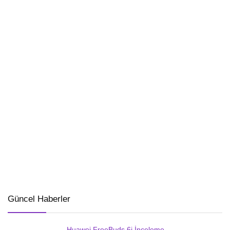
Güncel Haberler
Huawei FreeBuds 6i İnceleme