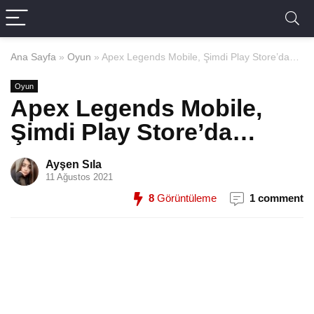
Ana Sayfa
»
Oyun
»
Apex Legends Mobile, Şimdi Play Store’da…
Oyun
Apex Legends Mobile,
Şimdi Play Store’da…
Ayşen Sıla
11 Ağustos 2021
8
Görüntüleme
1 comment