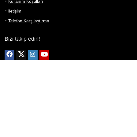
Kullanım Koşulları
iletişim
Telefon Karşılaştırma
Bizi takip edin!
Yoğun çabalarımıza rağmen Telefon Teknik Özellikleri sayfamızdaki
bilgilerin %100 doğru olduğunu garanti edemeyiz.
Belirli bir teknik özellik sizin için hayati önem taşıyorsa, her zaman
telefon satıcısına danışmanızı öneririz; bunun için en iyi yol doğrudan
web sitesini ziyaret etmektir.
Mevcut telefona ait herhangi bir bilginin yanlış veya eksik olduğunu
düşünüyorsanız lütfen bizimle
buradan
iletişime geçin.