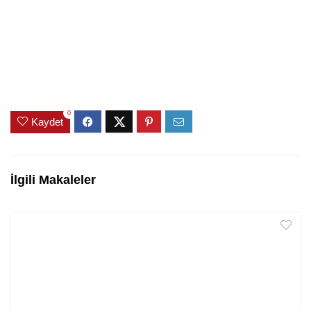
0
Kaydet
İlgili Makaleler