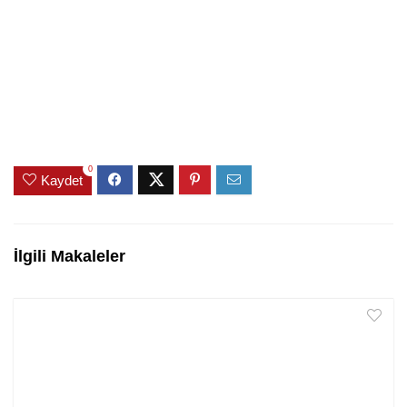
0
Kaydet
İlgili Makaleler