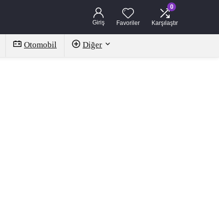
0
Giriş
Favoriler
Karşılaştır
Otomobil
Diğer