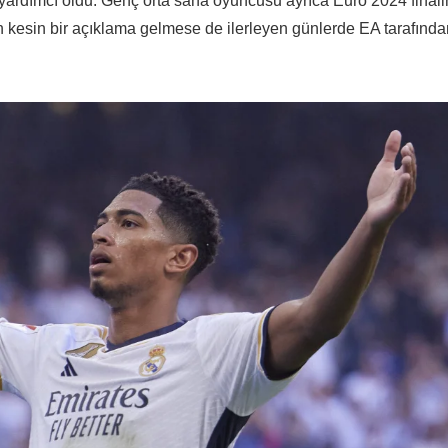
ardımcı oldu. Genç orta saha oyuncusu ayrıca Euro 2024 final
için kesin bir açıklama gelmese de ilerleyen günlerde EA tarafınd