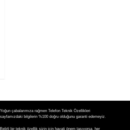
Yoğun çabalarımıza rağmen Telefon Teknik Özellikleri
sayfamızdaki bilgilerin %100 doğru olduğunu garanti edemeyiz.
Belirli bir teknik özellik sizin için hayati önem taşıyorsa, her