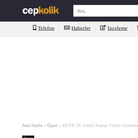
Telefon
Haberler
İnceleme
Ana Sayfa
»
Oyun
»
EA FC 25 Yolda! Kapak Yıldızı Görenleri