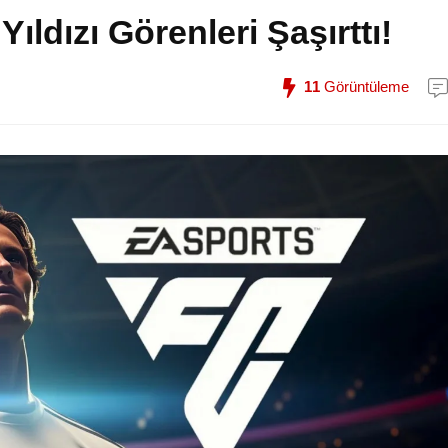
ıldızı Görenleri Şaşırttı!
11
Görüntüleme