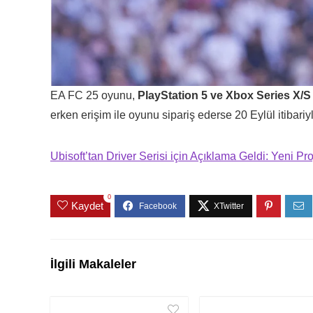
EA FC 25 oyunu,
PlayStation 5 ve Xbox Series X/S 
erken erişim ile oyunu sipariş ederse 20 Eylül itibar
Ubisoft’tan Driver Serisi için Açıklama Geldi: Yeni Pro
0
Kaydet
İlgili Makaleler