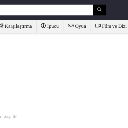
Karşılaştırma
İpucu
Oyun
Film ve Dizi
 Şaşırttı!