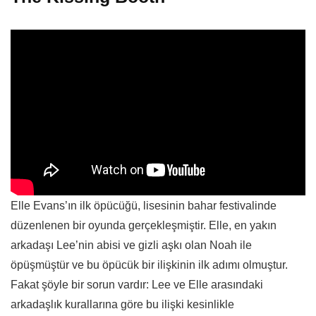
Elle Evans’ın ilk öpücüğü, lisesinin bahar festivalinde
düzenlenen bir oyunda gerçekleşmiştir. Elle, en yakın
arkadaşı Lee’nin abisi ve gizli aşkı olan Noah ile
öpüşmüştür ve bu öpücük bir ilişkinin ilk adımı olmuştur.
Fakat şöyle bir sorun vardır: Lee ve Elle arasındaki
arkadaşlık kurallarına göre bu ilişki kesinlikle