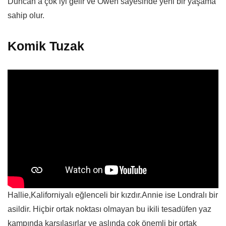
Duncan’a çok iyi gelir ve Owen sayesinde yeni bir yaşama
sahip olur.
Komik Tuzak
Hallie,Kaliforniyalı eğlenceli bir kızdır.Annie ise Londralı bir
asildir. Hiçbir ortak noktası olmayan bu ikili tesadüfen yaz
kampında karşılaşırlar ve aslında çok önemli bir ortak