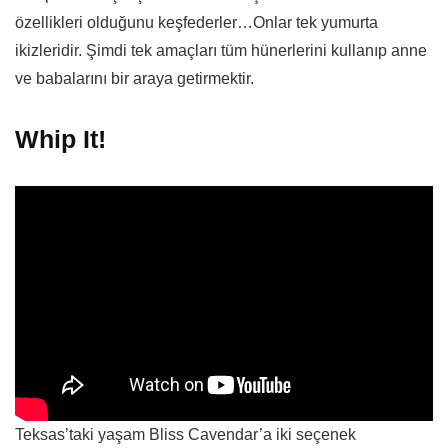
özellikleri olduğunu keşfederler…Onlar tek yumurta
ikizleridir. Şimdi tek amaçları tüm hünerlerini kullanıp anne
ve babalarını bir araya getirmektir.
Whip It!
Teksas’taki yaşam Bliss Cavendar’a iki seçenek