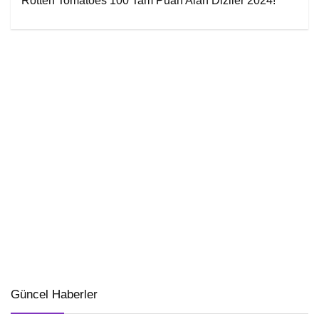
Rotten Tomatoes 100 Tam Puan Alan Diziler 2024!
Güncel Haberler