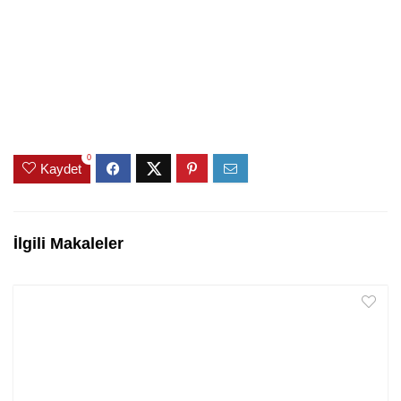
0
Kaydet
İlgili Makaleler