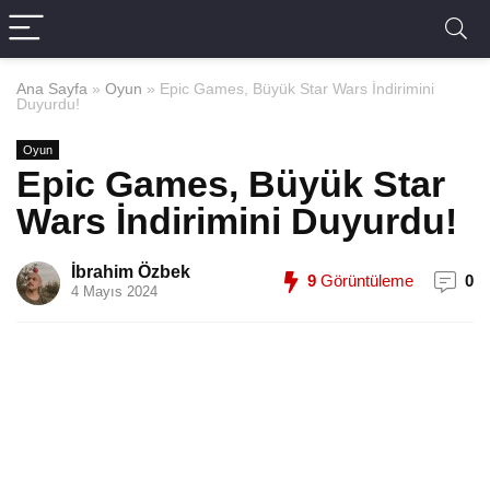
Ana Sayfa
»
Oyun
»
Epic Games, Büyük Star Wars İndirimini
Duyurdu!
Oyun
Epic Games, Büyük Star
Wars İndirimini Duyurdu!
İbrahim Özbek
9
Görüntüleme
0
4 Mayıs 2024