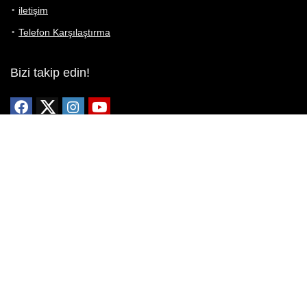
iletişim
Telefon Karşılaştırma
Bizi takip edin!
Yoğun çabalarımıza rağmen Telefon Teknik Özellikleri sayfamızdaki
bilgilerin %100 doğru olduğunu garanti edemeyiz.
Belirli bir teknik özellik sizin için hayati önem taşıyorsa, her zaman
telefon satıcısına danışmanızı öneririz; bunun için en iyi yol doğrudan
web sitesini ziyaret etmektir.
Mevcut telefona ait herhangi bir bilginin yanlış veya eksik olduğunu
düşünüyorsanız lütfen bizimle
buradan
iletişime geçin.