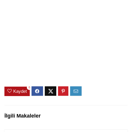
0
Kaydet
İlgili Makaleler