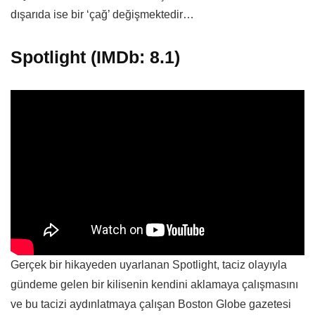
dışarıda ise bir ‘çağ’ değişmektedir…
Spotlight (IMDb: 8.1)
Gerçek bir hikayeden uyarlanan Spotlight, taciz olayıyla
gündeme gelen bir kilisenin kendini aklamaya çalışmasını
ve bu tacizi aydınlatmaya çalışan Boston Globe gazetesi