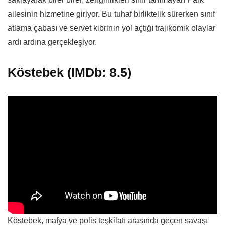
ailesinin hizmetine giriyor. Bu tuhaf birliktelik sürerken sınıf
atlama çabası ve servet kibrinin yol açtığı trajikomik olaylar
ardı ardına gerçekleşiyor.
Köstebek (IMDb: 8.5)
Köstebek, mafya ve polis teşkilatı arasında geçen savaşı