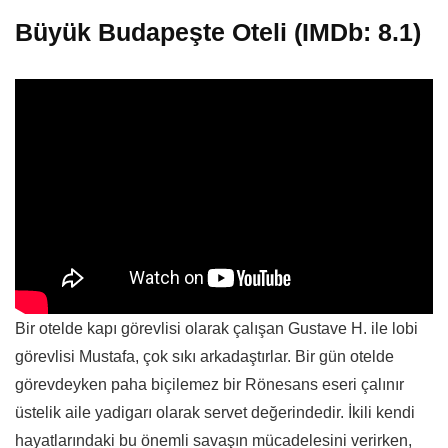
Büyük Budapeşte Oteli (IMDb: 8.1)
Bir otelde kapı görevlisi olarak çalışan Gustave H. ile lobi
görevlisi Mustafa, çok sıkı arkadaştırlar. Bir gün otelde
görevdeyken paha biçilemez bir Rönesans eseri çalınır
üstelik aile yadigarı olarak servet değerindedir. İkili kendi
hayatlarındaki bu önemli savaşın mücadelesini verirken,