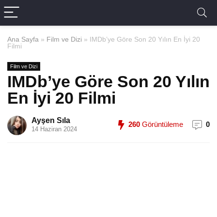
Ana Sayfa
»
Film ve Dizi
»
IMDb’ye Göre Son 20 Yılın En İyi 20
Filmi
Film ve Dizi
IMDb’ye Göre Son 20 Yılın
En İyi 20 Filmi
Ayşen Sıla
260
Görüntüleme
0
14 Haziran 2024