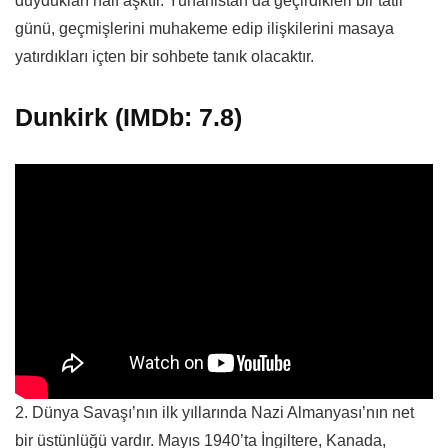
duydukları naif aşktır. Yunanistan’da geçirdikleri bir tatil
günü, geçmişlerini muhakeme edip ilişkilerini masaya
yatırdıkları içten bir sohbete tanık olacaktır.
Dunkirk (IMDb: 7.8)
2. Dünya Savaşı’nın ilk yıllarında Nazi Almanyası’nın net
bir üstünlüğü vardır. Mayıs 1940’ta İngiltere, Kanada,