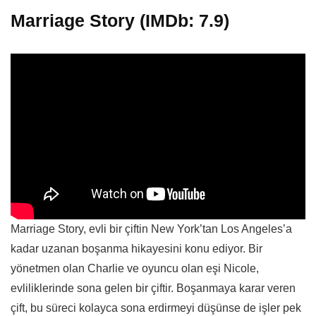
Marriage Story (IMDb: 7.9)
Marriage Story, evli bir çiftin New York’tan Los Angeles’a
kadar uzanan boşanma hikayesini konu ediyor. Bir
yönetmen olan Charlie ve oyuncu olan eşi Nicole,
evliliklerinde sona gelen bir çiftir. Boşanmaya karar veren
çift, bu süreci kolayca sona erdirmeyi düşünse de işler pek