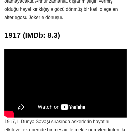
olamayacaktır. Arthur zamanla, dışlanmışlığın vermiş
olduğu hayal kırıklığıyla gözü dönmüş bir katil olagelen
alter egosu Joker’e dönüşür.
1917 (IMDb: 8.3)
1917, I. Dünya Savaşı sırasında askerlerin hayatını
etkileyecek önemde bir mesajı iletmekle görevlendirilen iki