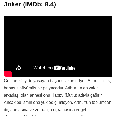
Joker (IMDb: 8.4)
Gotham City’de yaşayan başarısız komedyen Arthur Fleck,
babasız büyümüş bir palyaçodur. Arthur’un en yakın
arkadaşı olan annesi onu Happy (Mutlu) adıyla çağırır.
Ancak bu ismin ona yüklediği misyon, Arthur’un toplumdan
dışlanmasına ve zorbalığa uğramasına engel