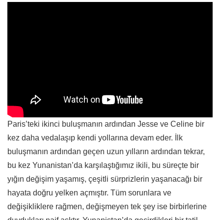
Paris’teki ikinci buluşmanın ardından Jesse ve Celine bir
kez daha vedalaşıp kendi yollarına devam eder. İlk
buluşmanın ardından geçen uzun yılların ardından tekrar,
bu kez Yunanistan’da karşılaştığımız ikili, bu süreçte bir
yığın değişim yaşamış, çeşitli sürprizlerin yaşanacağı bir
hayata doğru yelken açmıştır. Tüm sorunlara ve
değişikliklere rağmen, değişmeyen tek şey ise birbirlerine