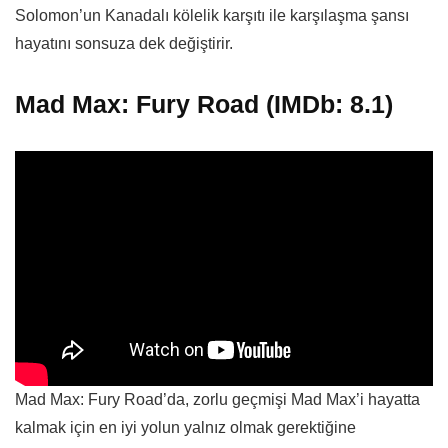
Solomon’un Kanadalı kölelik karşıtı ile karşılaşma şansı
hayatını sonsuza dek değiştirir.
Mad Max: Fury Road (IMDb: 8.1)
Mad Max: Fury Road’da, zorlu geçmişi Mad Max’i hayatta
kalmak için en iyi yolun yalnız olmak gerektiğine