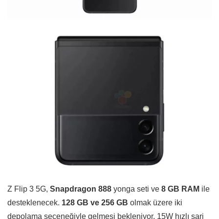
Z Flip 3 5G,
Snapdragon 888
yonga seti ve
8 GB RAM
ile
desteklenecek.
128 GB ve 256 GB
olmak üzere iki
depolama seçeneğiyle gelmesi bekleniyor. 15W hızlı şarj