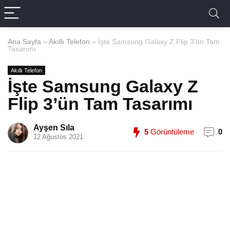
Ana Sayfa
»
Akıllı Telefon
»
İşte Samsung Galaxy Z Flip 3’ün Tam
Tasarımı
Akıllı Telefon
İşte Samsung Galaxy Z
Flip 3’ün Tam Tasarımı
Ayşen Sıla
5
Görüntüleme
0
12 Ağustos 2021