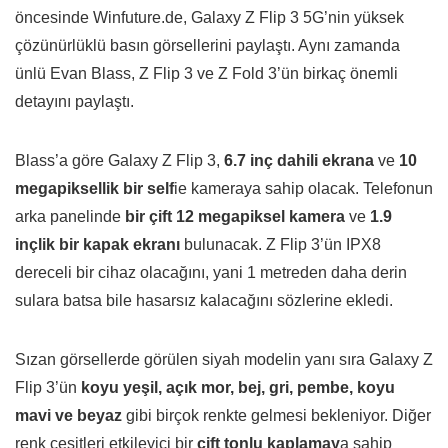
öncesinde Winfuture.de, Galaxy Z Flip 3 5G’nin yüksek
çözünürlüklü basın görsellerini paylaştı. Aynı zamanda
ünlü Evan Blass, Z Flip 3 ve Z Fold 3’ün birkaç önemli
detayını paylaştı.
Blass’a göre Galaxy Z Flip 3,
6.7 inç dahili ekrana
ve
10
megapiksellik bir self
ie kameraya sahip olacak. Telefonun
arka panelinde
bir çift 12 megapiksel kamera
ve
1.9
inçlik bir kapak ekranı
bulunacak. Z Flip 3’ün IPX8
dereceli bir cihaz olacağını, yani 1 metreden daha derin
sulara batsa bile hasarsız kalacağını sözlerine ekledi.
Sızan görsellerde görülen siyah modelin yanı sıra Galaxy Z
Flip 3’ün
koyu yeşil, açık mor, bej, gri, pembe, koyu
mavi ve beyaz
gibi birçok renkte gelmesi bekleniyor. Diğer
renk çeşitleri etkileyici bir
çift ​​tonlu kaplamay
a sahip