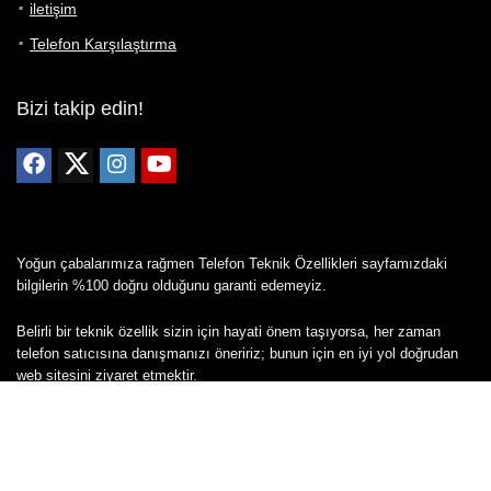
iletişim
Telefon Karşılaştırma
Bizi takip edin!
Yoğun çabalarımıza rağmen Telefon Teknik Özellikleri sayfamızdaki
bilgilerin %100 doğru olduğunu garanti edemeyiz.
Belirli bir teknik özellik sizin için hayati önem taşıyorsa, her zaman
telefon satıcısına danışmanızı öneririz; bunun için en iyi yol doğrudan
web sitesini ziyaret etmektir.
Mevcut telefona ait herhangi bir bilginin yanlış veya eksik olduğunu
düşünüyorsanız lütfen bizimle
buradan
iletişime geçin.