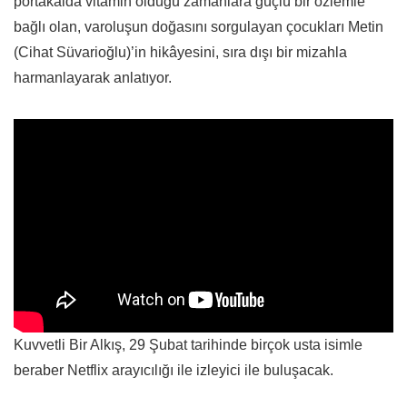
portakalda vitamin olduğu zamanlara güçlü bir özlemle
bağlı olan, varoluşun doğasını sorgulayan çocukları Metin
(Cihat Süvarioğlu)’in hikâyesini, sıra dışı bir mizahla
harmanlayarak anlatıyor.
Kuvvetli Bir Alkış, 29 Şubat tarihinde birçok usta isimle
beraber Netflix arayıcılığı ile izleyici ile buluşacak.