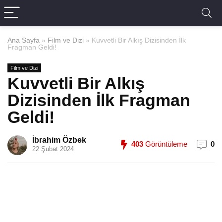
Ana Sayfa
»
Film ve Dizi
»
Kuvvetli Bir Alkış Dizisinden İlk
Fragman Geldi!
Film ve Dizi
Kuvvetli Bir Alkış
Dizisinden İlk Fragman
Geldi!
İbrahim Özbek
403
Görüntüleme
0
22 Şubat 2024