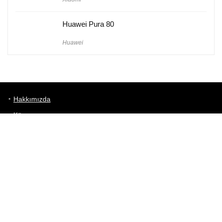
Huawei Pura 80
Huawei
Hakkımızda
Künye
Gizlilik Politikası
Kullanım Koşulları
iletişim
Telefon Karşılaştırma
Bizi takip edin!