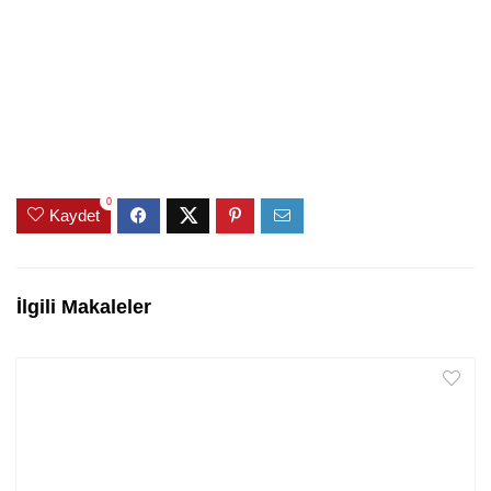
0
Kaydet
İlgili Makaleler