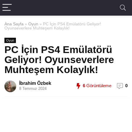
Ana Sayfa
»
Oyun
»
PC İçin PS4 Emülatörü Geliyor!
Oyunseverlere Muhteşem Kolaylık!
Oyun
PC İçin PS4 Emülatörü
Geliyor! Oyunseverlere
Muhteşem Kolaylık!
İbrahim Özbek
6
Görüntüleme
0
8 Temmuz 2024