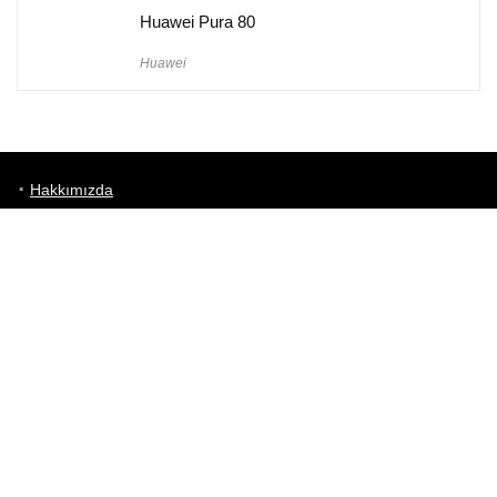
Huawei Pura 80
Huawei
Hakkımızda
Künye
Gizlilik Politikası
Kullanım Koşulları
iletişim
Telefon Karşılaştırma
Bizi takip edin!