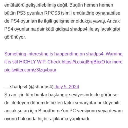
emülatörü geliştirilebilmiş değil. Bugün hemen hemen
bütün PS3 oyunları RPCS3 isimli emülatörle oynanabilse
de PS4 oyunları ile ilgili gelişmeler oldukça yavaş. Ancak
PS4 oyunlarına dair kötü gidişat shadps4 ile aşılacak gibi
görünüyor.
Something interesting is happending on shadps4. Warning
it is stil HIGHLY WIP. Check
https://t.co/qI8rrjBbxO
for more
pic.twitter.com/z3lzqvbuur
— shadps4 (@shadps4)
July 5, 2024
Şu an için tüm bunlar başlangıç seviyesinde de görünse
de, ilerleyen dönemde bizleri farklı senaryolar bekleyebilir
ancak şu an için Bloodborne’un PC versiyonu veya devam
oyunu hakkında hiçbir açıklama yapılmadı.