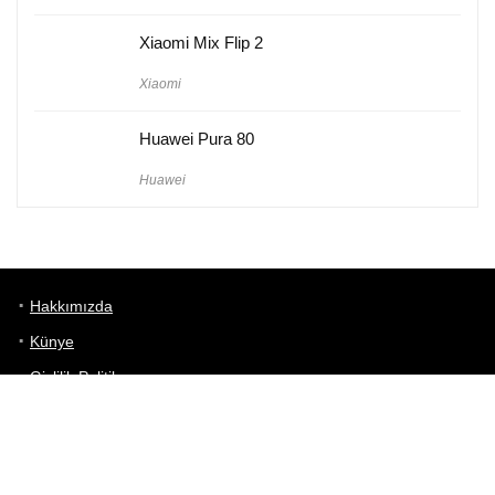
Xiaomi Mix Flip 2
Xiaomi
Huawei Pura 80
Huawei
Hakkımızda
Künye
Gizlilik Politikası
Kullanım Koşulları
iletişim
Telefon Karşılaştırma