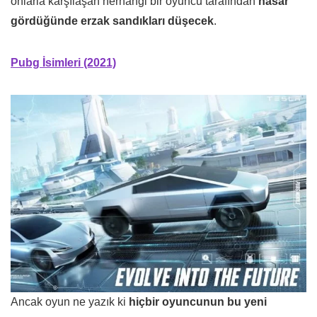
onlarla karşılaşan herhangi bir oyuncu tarafından
hasar
gördüğünde erzak sandıkları düşecek
.
Pubg İsimleri (2021)
Ancak oyun ne yazık ki
hiçbir oyuncunun bu yeni