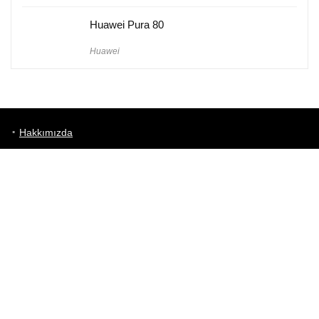
Huawei Pura 80
Huawei
Hakkımızda
Künye
Gizlilik Politikası
Kullanım Koşulları
iletişim
Telefon Karşılaştırma
Bizi takip edin!