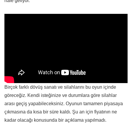
hale geliyor.
Birçok farklı dövüş sanatı ve silahlarını bu oyun içinde
göreceğiz. Kendi isteğinize ve durumlara göre silahlar
arası geçiş yapabileceksiniz. Oyunun tamamen piyasaya
çıkmasına da kısa bir süre kaldı. Şu an için fiyatının ne
kadar olacağı konusunda bir açıklama yapılmadı.