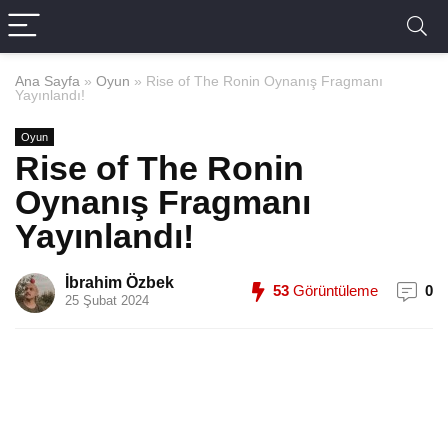
Ana Sayfa
»
Oyun
»
Rise of The Ronin Oynanış Fragmanı
Yayınlandı!
Oyun
Rise of The Ronin
Oynanış Fragmanı
Yayınlandı!
İbrahim Özbek
53
Görüntüleme
0
25 Şubat 2024