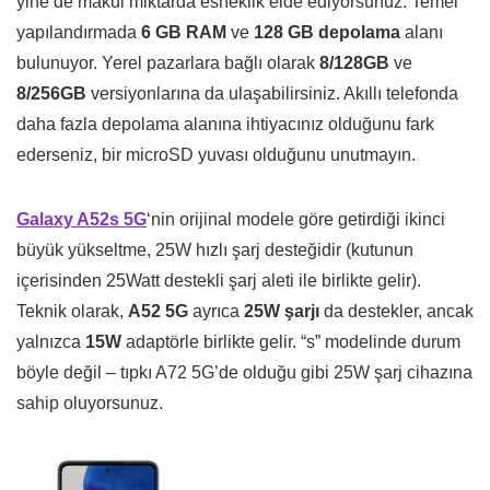
yine de makul miktarda esneklik elde ediyorsunuz. Temel
yapılandırmada
6 GB RAM
ve
128 GB depolama
alanı
bulunuyor. Yerel pazarlara bağlı olarak
8/128GB
ve
8/256GB
versiyonlarına da ulaşabilirsiniz. Akıllı telefonda
daha fazla depolama alanına ihtiyacınız olduğunu fark
ederseniz, bir microSD yuvası olduğunu unutmayın.
Galaxy A52s 5G
‘nin orijinal modele göre getirdiği ikinci
büyük yükseltme, 25W hızlı şarj desteğidir (kutunun
içerisinden 25Watt destekli şarj aleti ile birlikte gelir).
Teknik olarak,
A52 5G
ayrıca
25W şarjı
da destekler, ancak
yalnızca
15W
adaptörle birlikte gelir. “s” modelinde durum
böyle değil – tıpkı A72 5G’de olduğu gibi 25W şarj cihazına
sahip oluyorsunuz.