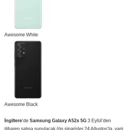
Awesome White
Awesome Black
İngiltere
‘de
Samsung Galaxy A52s 5G
3 Eylül’den
itibaren satışa sunulacak (ön siparişler 24 Ağustos’ta, yani