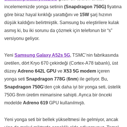
incelememizde yonga setinin
(Snapdragon 750G)
fiyatına
göre biraz hayal kırıklığı yarattığını ve
15W
şarj hızının
düşük kaldığını belirtmiştik. Samsung bu eleştirilere kulak
asmış ki, bu iki sorunu da çözmek için telefonun bir “s”
versiyonu geliyor.
Yeni
Samsung Galaxy A52s 5G
, TSMC’nin fabrikasında
üretilen, dört Kryo 670 çekirdeği (Cortex-A78 tabanlı), üst
düzey
Adreno 642L GPU
ve
X53 5G modem
içeren
yonga seti
Snapdragon 778G
(
6nm
) ile geliyor. Bu,
Snapdragon 750G
‘den çok daha iyi bir yonga seti, üstelik
750G 8nm üretim mimarisine sahipti. Ayrıca bir önceki
modelde
Adreno 619
GPU kullanılmıştı.
Yeni yonga seti bir bellek yükseltmesi ile gelmiyor, ancak