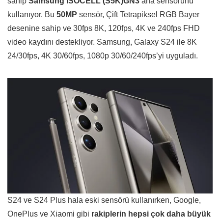
sahip
Samsung ISOCELL (S5K)GN3
ana sensörünü
kullanıyor. Bu
50MP
sensör, Çift Tetrapiksel RGB Bayer
desenine sahip ve 30fps 8K, 120fps, 4K ve 240fps FHD
video kaydını destekliyor. Samsung, Galaxy S24 ile 8K
24/30fps, 4K 30/60fps, 1080p 30/60/240fps’yi uyguladı.
S24 ve S24 Plus hala eski sensörü kullanırken, Google,
OnePlus ve Xiaomi gibi
rakiplerin hepsi çok daha büyük