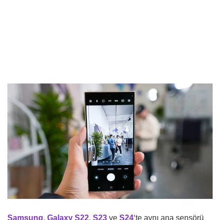
Samsung
,
Galaxy S22
,
S23
ve
S24
‘te aynı ana sensörü