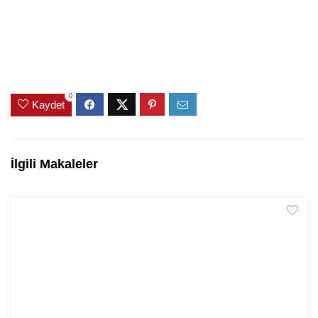
0
Kaydet
İlgili Makaleler