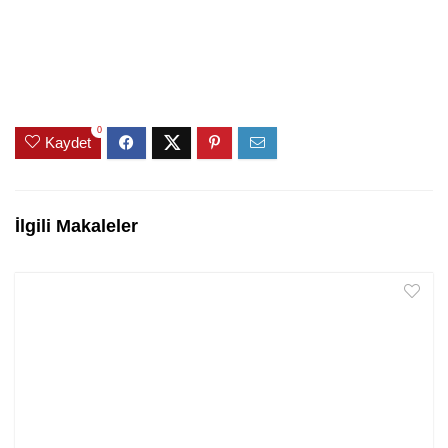
0
Kaydet
İlgili Makaleler