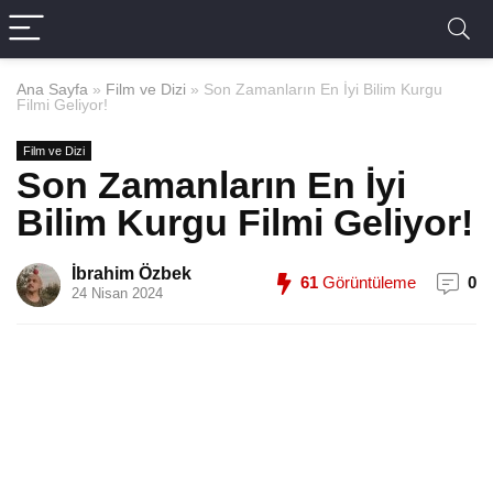
Ana Sayfa
»
Film ve Dizi
»
Son Zamanların En İyi Bilim Kurgu
Filmi Geliyor!
Film ve Dizi
Son Zamanların En İyi
Bilim Kurgu Filmi Geliyor!
İbrahim Özbek
61
Görüntüleme
0
24 Nisan 2024