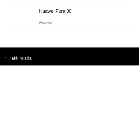
Huawei Pura 80
Huawei
Hakkımızda
Künye
Gizlilik Politikası
Kullanım Koşulları
iletişim
Telefon Karşılaştırma
Bizi takip edin!