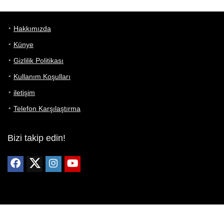
Hakkımızda
Künye
Gizlilik Politikası
Kullanım Koşulları
iletişim
Telefon Karşılaştırma
Bizi takip edin!
Yoğun çabalarımıza rağmen Telefon Teknik Özellikleri sayfamızdaki
bilgilerin %100 doğru olduğunu garanti edemeyiz.