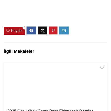
0
Kaydet
İlgili Makaleler