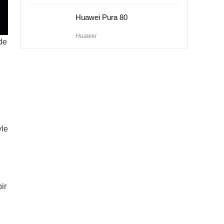
Huawei Pura 80
Huawei
nde
yle
ir