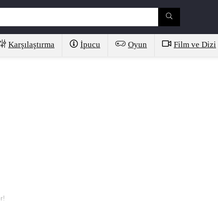
Karşılaştırma
İpucu
Oyun
Film ve Dizi
r!