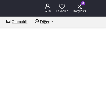
0
Giriş
Favoriler
Karşılaştır
Otomobil
Diğer