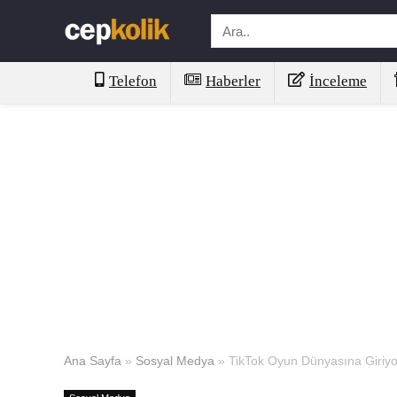
Telefon
Haberler
İnceleme
Ana Sayfa
»
Sosyal Medya
»
TikTok Oyun Dünyasına Giriyo