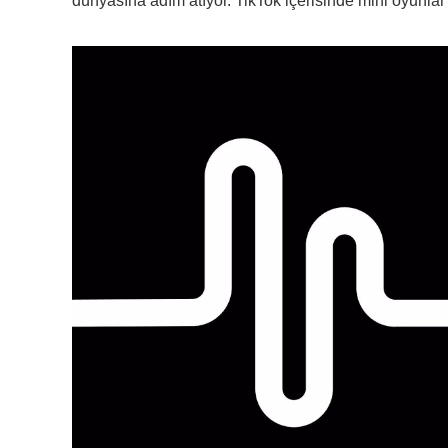
dünyasına adım atıyor. TikTok içerisinde mini oyunlar b