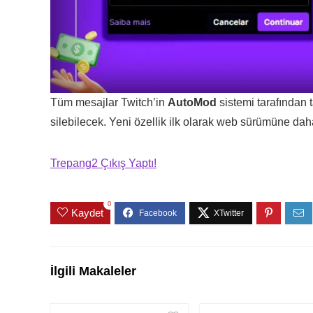
Tüm mesajlar Twitch’in
AutoMod
sistemi tarafından 
silebilecek. Yeni özellik ilk olarak web sürümüne d
Trepang2 Çıkış Yaptı!
0
Kaydet
İlgili Makaleler