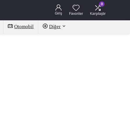
0
Giriş
Favoriler
Karşılaştır
Otomobil
Diğer