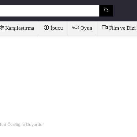
Karşılaştırma
İpucu
Oyun
Film ve Dizi
hat Özelliğini Duyurdu!