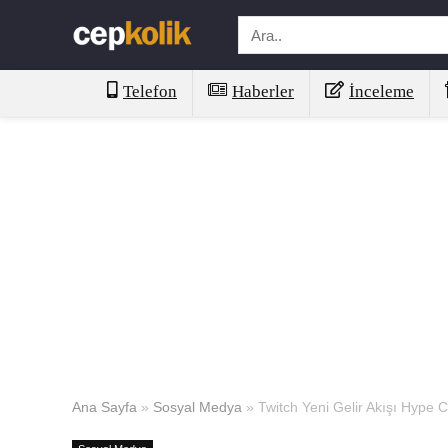
Telefon
Haberler
İnceleme
Ana Sayfa
»
Sosyal Medya
»
Twitch Yeni Gelir Akışı Hype C