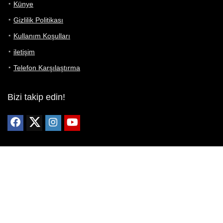
Künye
Gizlilik Politikası
Kullanım Koşulları
iletişim
Telefon Karşılaştırma
Bizi takip edin!
Yoğun çabalarımıza rağmen Telefon Teknik Özellikleri sayfamızdaki
bilgilerin %100 doğru olduğunu garanti edemeyiz.
Belirli bir teknik özellik sizin için hayati önem taşıyorsa, her zaman
telefon satıcısına danışmanızı öneririz; bunun için en iyi yol doğrudan
web sitesini ziyaret etmektir.