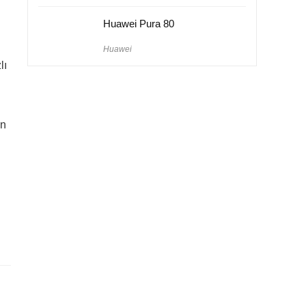
Huawei Pura 80
Huawei
lı
in