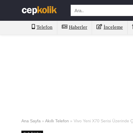
Telefon
Haberler
İnceleme
Ana Sayfa
»
Akıllı Telefon
»
Vivo Yeni X70 Serisi Üzerinde Ç