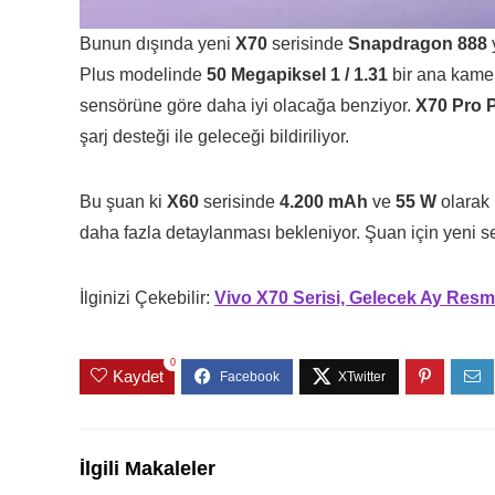
Bunun dışında yeni
X70
serisinde
Snapdragon 888
y
Plus modelinde
50 Megapiksel 1 / 1.31
bir ana kame
sensörüne göre daha iyi olacağa benziyor.
X70 Pro 
şarj desteği ile geleceği bildiriliyor.
Bu şuan ki
X60
serisinde
4.200 mAh
ve
55 W
olarak 
daha fazla detaylanması bekleniyor. Şuan için yeni ser
İlginizi Çekebilir:
Vivo X70 Serisi, Gelecek Ay Resm
0
Kaydet
İlgili Makaleler