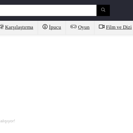
Karşılaştırma
İpucu
Oyun
Film ve Dizi
alışıyor!