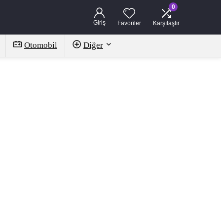
0
Giriş
Favoriler
Karşılaştır
Otomobil
Diğer