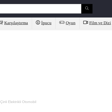
Karşılaştırma
İpucu
Oyun
Film ve Dizi
nli Elektrikli Otomobil