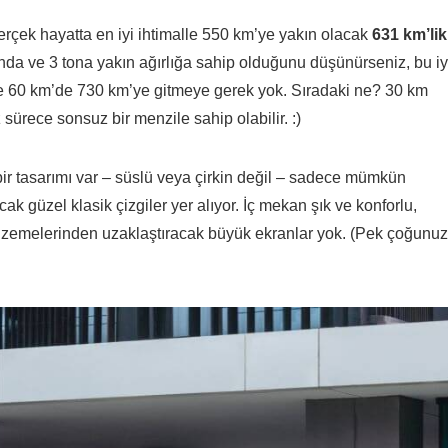
erçek hayatta en iyi ihtimalle 550 km’ye yakın olacak
631 km’lik
da ve 3 tona yakın ağırlığa sahip olduğunu düşünürseniz, bu iy
atte 60 km’de 730 km’ye gitmeye gerek yok. Sıradaki ne? 30 km
sürece sonsuz bir menzile sahip olabilir. :)
ir tasarımı var – süslü veya çirkin değil – sadece mümkün
 güzel klasik çizgiler yer alıyor. İç mekan şık ve konforlu,
 malzemelerinden uzaklaştıracak büyük ekranlar yok. (Pek çoğunuz