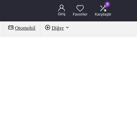
0
Giriş
Favoriler
Karşılaştır
Otomobil
Diğer