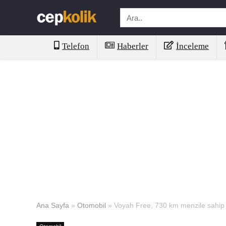
Telefon
Haberler
İnceleme
Ana Sayfa
»
Otomobil
»
Voyah Free, 730 km menzile sahip Çi