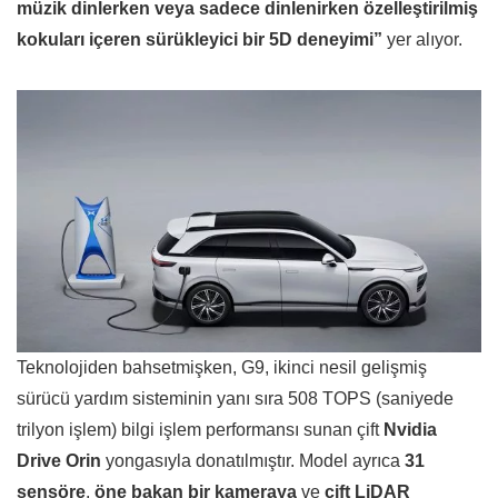
müzik dinlerken veya sadece dinlenirken özelleştirilmiş
kokuları içeren sürükleyici bir 5D deneyimi”
yer alıyor.
Teknolojiden bahsetmişken, G9, ikinci nesil gelişmiş
sürücü yardım sisteminin yanı sıra 508 TOPS (saniyede
trilyon işlem) bilgi işlem performansı sunan çift
Nvidia
Drive Orin
yongasıyla donatılmıştır. Model ayrıca
31
sensöre
,
öne bakan bir kameraya
ve
çift LiDAR