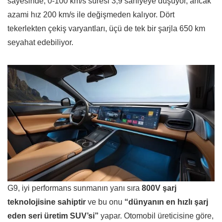
sayesinde, 0-100 km/s süresi 3,9 saniyeye düşüyor, ancak
azami hız 200 km/s ile değişmeden kalıyor. Dört
tekerlekten çekiş varyantları, üçü de tek bir şarjla 650 km
seyahat edebiliyor.
G9, iyi performans sunmanın yanı sıra
800V şarj
teknolojisine sahiptir
ve bu onu
“dünyanın en hızlı şarj
eden seri üretim SUV’si”
yapar. Otomobil üreticisine göre,