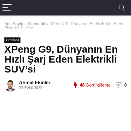
Ana Sayfa
»
Otomobil
»
XPeng G9, Dünyanın En Hızlı Şarj Eden
Elektrikli SUV’si
Otomobil
XPeng G9, Dünyanın En
Hızlı Şarj Eden Elektrikli
SUV’si
Ahmet Ekinler
48
Görüntüleme
0
23 Eylül 2022