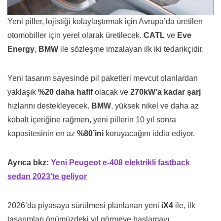
Yeni piller, lojistiği kolaylaştırmak için Avrupa’da üretilen
otomobiller için yerel olarak üretilecek.
CATL
ve
Eve
Energy
,
BMW
ile sözleşme imzalayan ilk iki tedarikçidir.
Yeni tasarım sayesinde pil paketleri mevcut olanlardan
yaklaşık
%20 daha hafif
olacak ve
270kW’a kadar şarj
hızlarını destekleyecek.
BMW
, yüksek nikel ve daha az
kobalt içeriğine rağmen, yeni pillerin 10 yıl sonra
kapasitesinin en az
%80’ini
koruyacağını iddia ediyor.
Ayrıca bkz:
Yeni Peugeot e-408 elektrikli fastback
sedan 2023’te geliyor
2026’da piyasaya sürülmesi planlanan yeni
iX4
ile, ilk
tasarımları önümüzdeki yıl görmeye başlamayı