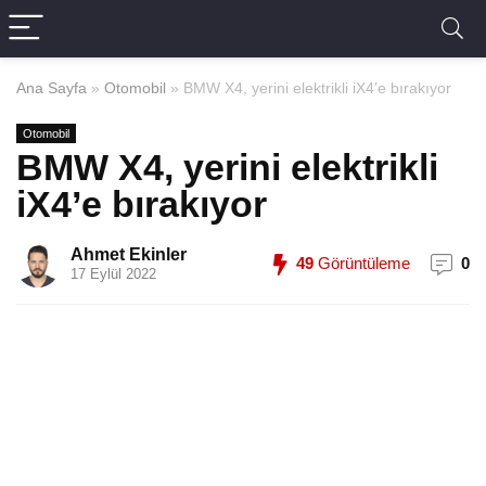
Ana Sayfa
»
Otomobil
»
BMW X4, yerini elektrikli iX4’e bırakıyor
Otomobil
BMW X4, yerini elektrikli
iX4’e bırakıyor
Ahmet Ekinler
49
Görüntüleme
0
17 Eylül 2022