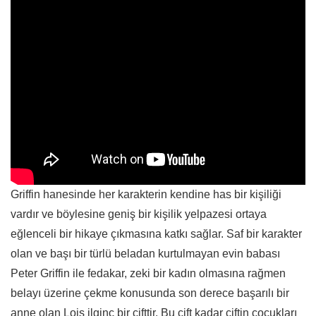
Griffin hanesinde her karakterin kendine has bir kişiliği
vardır ve böylesine geniş bir kişilik yelpazesi ortaya
eğlenceli bir hikaye çıkmasına katkı sağlar. Saf bir karakter
olan ve başı bir türlü beladan kurtulmayan evin babası
Peter Griffin ile fedakar, zeki bir kadın olmasına rağmen
belayı üzerine çekme konusunda son derece başarılı bir
anne olan Lois ilginç bir çifttir. Bu çift kadar çiftin çocukları