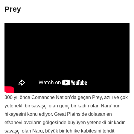
Prey
300 yıl önce Comanche Nation’da geçen Prey, azılı ve çok
yetenekli bir savaşçı olan genç bir kadın olan Naru’nun
hikayesini konu ediyor. Great Plains’de dolaşan en
efsanevi avcıların gölgesinde büyüyen yetenekli bir kadın
savaşçı olan Naru, büyük bir tehlike kabilesini tehdit