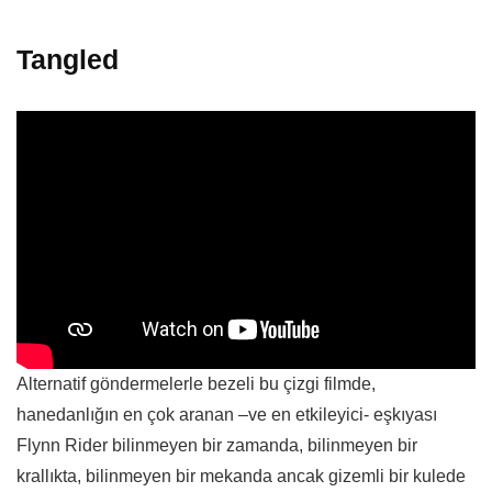
Tangled
Alternatif göndermelerle bezeli bu çizgi filmde,
hanedanlığın en çok aranan –ve en etkileyici- eşkıyası
Flynn Rider bilinmeyen bir zamanda, bilinmeyen bir
krallıkta, bilinmeyen bir mekanda ancak gizemli bir kulede