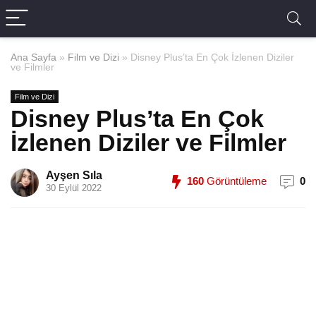
Ana Sayfa
»
Film ve Dizi
»
Disney Plus’ta En Çok İzlenen Diziler
ve Filmler
Film ve Dizi
Disney Plus’ta En Çok
İzlenen Diziler ve Filmler
Ayşen Sıla
160
Görüntüleme
0
30 Eylül 2022