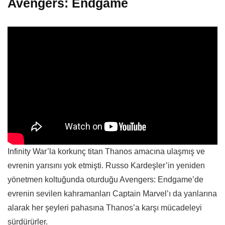
Avengers: Endgame
Infinity War’la korkunç titan Thanos amacına ulaşmış ve
evrenin yarısını yok etmişti. Russo Kardeşler’in yeniden
yönetmen koltuğunda oturduğu Avengers: Endgame’de
evrenin sevilen kahramanları Captain Marvel’ı da yanlarına
alarak her şeyleri pahasına Thanos’a karşı mücadeleyi
sürdürürler.