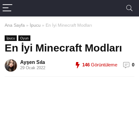
Ana Sayfa
»
İpucu
»
En İyi Minecraft Modları
İpucu
Oyun
En İyi Minecraft Modları
Ayşen Sıla
146
Görüntüleme
0
29 Ocak 2022