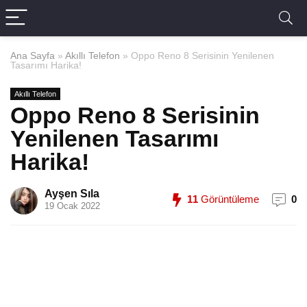
Ana Sayfa
»
Akıllı Telefon
»
Oppo Reno 8 Serisinin Yenilenen
Tasarımı Harika!
Akıllı Telefon
Oppo Reno 8 Serisinin
Yenilenen Tasarımı
Harika!
Ayşen Sıla
11
Görüntüleme
0
19 Ocak 2022