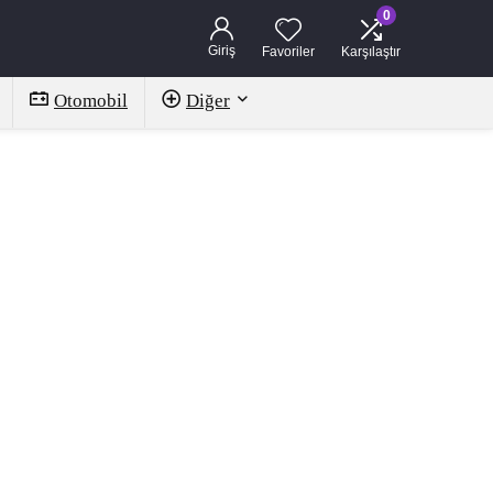
0
Giriş
Favoriler
Karşılaştır
Otomobil
Diğer