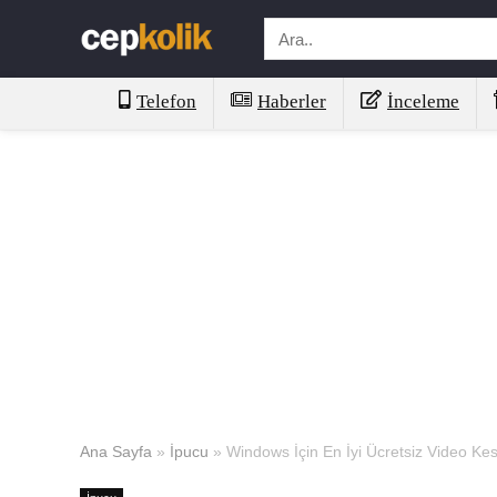
Telefon
Haberler
İnceleme
Ana Sayfa
»
İpucu
»
Windows İçin En İyi Ücretsiz Video K