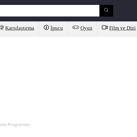
Karşılaştırma
İpucu
Oyun
Film ve Dizi
esme Programları