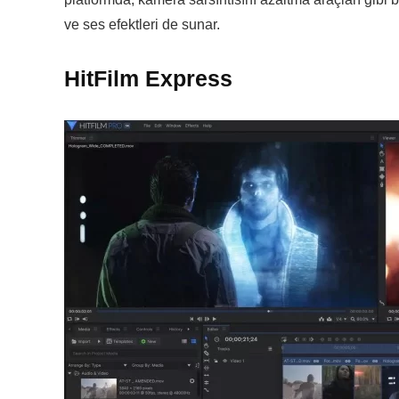
ve ses efektleri de sunar.
HitFilm Express