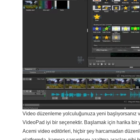
Video düzenleme yolculuğunuza yeni başlıyorsanız ve 
VideoPad iyi bir seçenektir. Başlamak için harika bir
Acemi video editörleri, hiçbir şey harcamadan düzenl
platformda, kamera sarsıntısını azaltma araçları gibi b