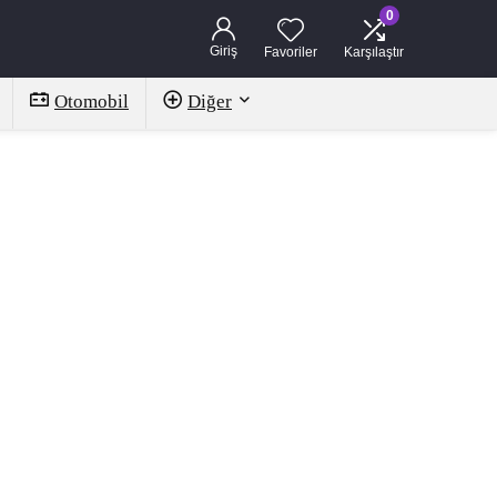
0
Giriş
Favoriler
Karşılaştır
Otomobil
Diğer