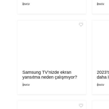
İpucu
İpucu
Samsung TV’nizde ekran
2023’t
yansıtma neden çalışmıyor?
daha i
İpucu
İpucu