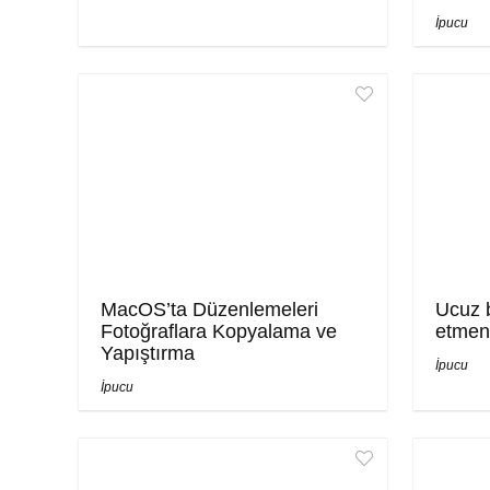
İpucu
MacOS’ta Düzenlemeleri
Ucuz b
Fotoğraflara Kopyalama ve
etmen
Yapıştırma
İpucu
İpucu