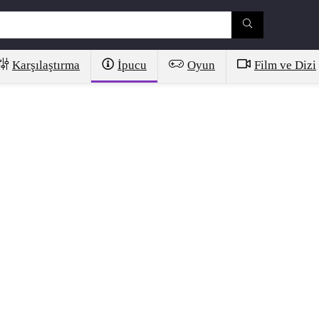
Karşılaştırma
İpucu
Oyun
Film ve Dizi