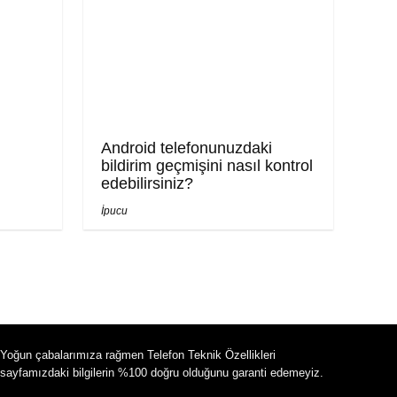
Android telefonunuzdaki
bildirim geçmişini nasıl kontrol
edebilirsiniz?
İpucu
Yoğun çabalarımıza rağmen Telefon Teknik Özellikleri
sayfamızdaki bilgilerin %100 doğru olduğunu garanti edemeyiz.