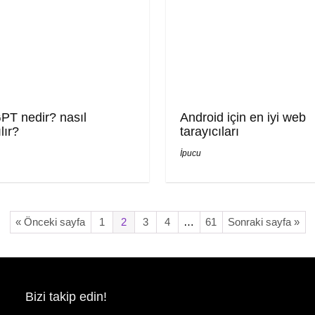
PT nedir? nasıl
Android için en iyi web
lır?
tarayıcıları
İpucu
« Önceki sayfa
1
2
3
4
…
61
Sonraki sayfa »
Bizi takip edin!